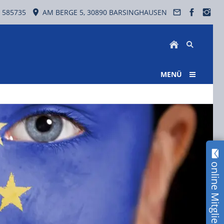
 585735
AM BERGE 5, 30890 BARSINGHAUSEN
MENÜ
online Mitglied werden!