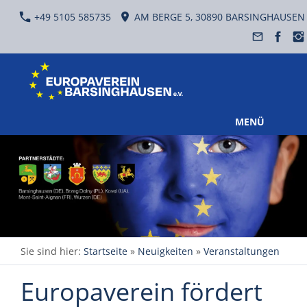
+49 5105 585735
AM BERGE 5, 30890 BARSINGHAUSEN
MENÜ
Sie sind hier:
Startseite
»
Neuigkeiten
»
Veranstaltungen
Europaverein fördert