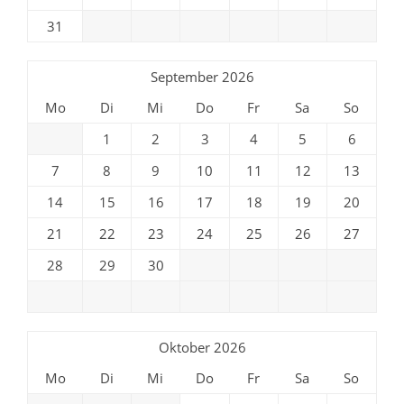
alle Begegnungen und Austausche, bei denen
Jugendliche aus Barsinghausen mit
31
Jugendlichen anderer europäischer Länder
zusammen kommen.
September 2026
Mo
Di
Mi
Do
Fr
Sa
So
1
2
3
4
5
6
7
8
9
10
11
12
13
14
15
16
17
18
19
20
21
22
23
24
25
26
27
28
29
30
Oktober 2026
Mo
Di
Mi
Do
Fr
Sa
So