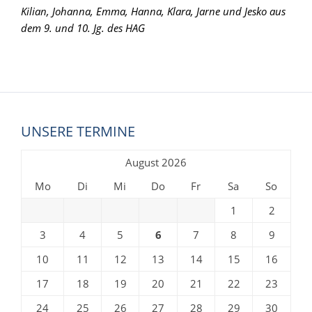
Kilian, Johanna, Emma, Hanna, Klara, Jarne und Jesko aus
dem 9. und 10. Jg. des HAG
Du möchtest auch Deinen
Austausch gefördert
UNSERE TERMINE
bekommen?
August 2026
Dieser Austausch der Jugendlichen, der Ihnen
sicher ein Leben lang in Erinnerung bleiben
Mo
Di
Mi
Do
Fr
Sa
So
wird, wurde vom Europaverein finanziell
1
2
unterstützt.
3
4
5
6
7
8
9
Wenn Du auch eine internationale
10
11
12
13
14
15
16
Veranstaltung planst, gleich ob in einer Schule
oder in einem Verein, dann beantrag doch eine
17
18
19
20
21
22
23
Förderung bei uns. Gefördert werden von uns
24
25
26
27
28
29
30